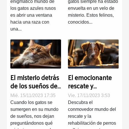
enigmático mundo de
gatos siempre ha estado
los gatos azules rusos
envuelta en un velo de
es abrir una ventana
misterio. Estos felinos,
hacia una raza con
conocidos...
una...
El misterio detrás
El emocionante
de los sueños de
rescate y
los gatos
rehabilitación de
Mié. 15/11/2023 17:35
Vie. 17/11/2023 3:53
perros callejeros
Cuando los gatos se
Descubra el
sumergen en su mundo
conmovedor mundo del
de sueños, nos dejan
rescate y la
preguntándonos qué
rehabilitación de perros