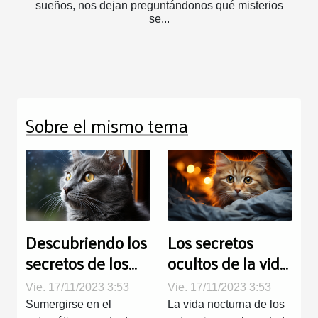
sueños, nos dejan preguntándonos qué misterios
se...
Sobre el mismo tema
Descubriendo los
Los secretos
secretos de los
ocultos de la vida
gatos azules
nocturna de los
Vie. 17/11/2023 3:53
Vie. 17/11/2023 3:53
rusos
gatos
Sumergirse en el
La vida nocturna de los